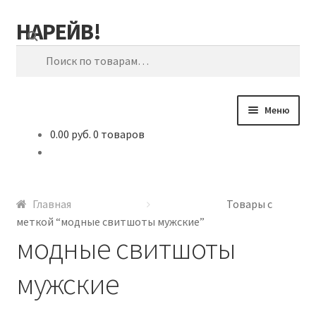
НАРЕЙВ!
Перейти к навигации
Перейти к содержимому
Искать:
Меню
0.00 руб.
0 товаров
Главная
Как мы это делаем?
Главная
Товары с
Как узнать какой размер выбрать?
меткой “модные свитшоты мужские”
модные свитшоты
мужские