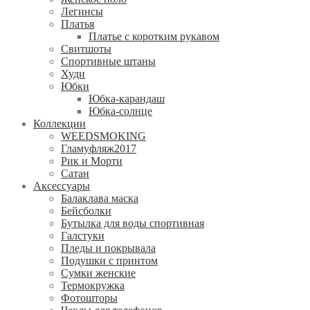
Легинсы
Платья
Платье с коротким рукавом
Свитшоты
Спортивные штаны
Худи
Юбки
Юбка-карандаш
Юбка-солнце
Коллекции
WEEDSMOKING
Гламуфляж2017
Рик и Морти
Сатан
Аксессуары
Балаклава маска
Бейсболки
Бутылка для воды спортивная
Галстуки
Пледы и покрывала
Подушки с принтом
Сумки женские
Термокружка
Фотошторы