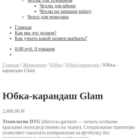
Чехлы для телефонов
Чехлы для iphone
Чехлы на samsung galaxy
Чехол для чемодана
Главная
Как мы это делаем?
Как узнать какой размер выбрать?
0.00 руб.
0 товаров
Главная
/
Женщинам
/
Юбка
/
Юбка карандаш
/
Юбка-
карандаш Glam
Юбка-карандаш Glam
2,400.00
Р
Технология DTG
(direct-to-garment — печать особыми
красками непосредственно на ткани). Специальные принтеры
позволяют наносить изображения на футболку без