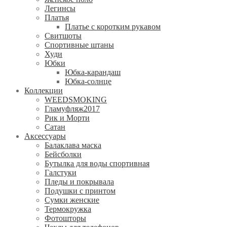
Легинсы
Платья
Платье с коротким рукавом
Свитшоты
Спортивные штаны
Худи
Юбки
Юбка-карандаш
Юбка-солнце
Коллекции
WEEDSMOKING
Гламуфляж2017
Рик и Морти
Сатан
Аксессуары
Балаклава маска
Бейсболки
Бутылка для воды спортивная
Галстуки
Пледы и покрывала
Подушки с принтом
Сумки женские
Термокружка
Фотошторы