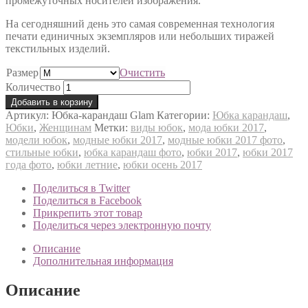
промежуточных носителей изображения.
На сегодняшний день это самая современная технология
печати единичных экземпляров или небольших тиражей
текстильных изделий.
Размер
Очистить
Количество
Добавить в корзину
Артикул:
Юбка-карандаш Glam
Категории:
Юбка карандаш
,
Юбки
,
Женщинам
Метки:
виды юбок
,
мода юбки 2017
,
модели юбок
,
модные юбки 2017
,
модные юбки 2017 фото
,
стильные юбки
,
юбка карандаш фото
,
юбки 2017
,
юбки 2017
года фото
,
юбки летние
,
юбки осень 2017
Поделиться в Twitter
Поделиться в Facebook
Прикрепить этот товар
Поделиться через электронную почту
Описание
Дополнительная информация
Описание